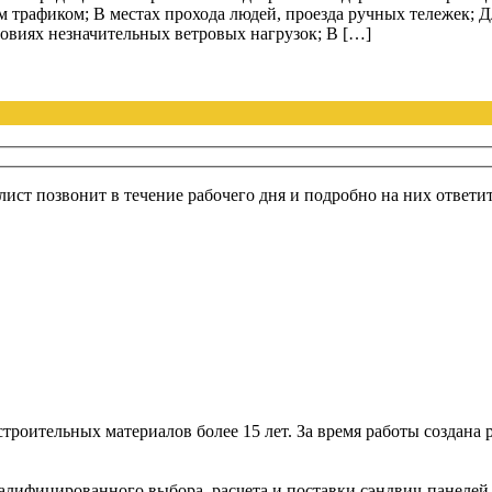
трафиком; В местах прохода людей, проезда ручных тележек; Дл
виях незначительных ветровых нагрузок; В […]
лист позвонит в течение рабочего дня и подробно на них ответи
роительных материалов более 15 лет. За время работы создана 
валифицированного выбора, расчета и поставки сэндвич-панеле