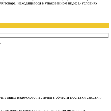
я товара, находящегося в упакованном виде; В условиях
т
репутация надежного партнера в области поставки сэндвич-
й, потолочных систем крепления и комплектующих.