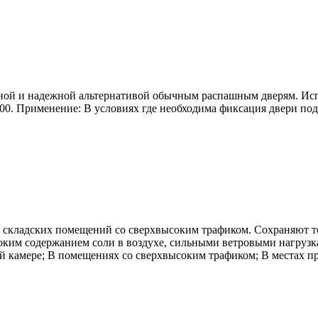
ной и надежной альтернативой обычным распашным дверям. Исп
900. Применение: В условиях где необходима фиксация двери по
 складских помещений со сверхвысоким трафиком. Сохраняют 
ким содержанием соли в воздухе, сильными ветровыми нагрузка
й камере; В помещениях со сверхвысоким трафиком; В местах п