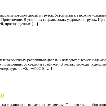
ысоким потоком людей и грузов. Устойчивы к высоким ударным
. Применение: В условиях сверхвысоких ударных нагрузок; При
ей, проезда ручных […]
рнатива обычным распашным дверям. Обладают высокой надежно
 помещениях со средним трафиком; В местах прохода людей, про
температуры от +5…+450С В […]
ии
мена традиционным распашным дверям. Стандартный набор опци