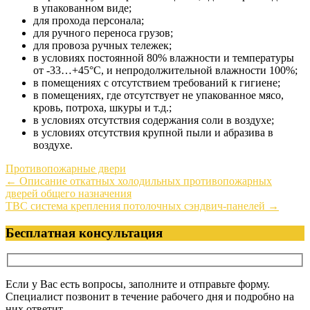
в упакованном виде;
для прохода персонала;
для ручного переноса грузов;
для провоза ручных тележек;
в условиях постоянной 80% влажности и температуры
от -33…+45°С, и непродолжительной влажности 100%;
в помещениях с отсутствием требований к гигиене;
в помещениях, где отсутствует не упакованное мясо,
кровь, потроха, шкуры и т.д.;
в условиях отсутствия содержания соли в воздухе;
в условиях отсутствия крупной пыли и абразива в
воздухе.
Противопожарные двери
Post
←
Описание откатных холодильных противопожарных
дверей общего назначения
navigation
ТВС система крепления потолочных сэндвич-панелей
→
Бесплатная консультация
Если у Вас есть вопросы, заполните и отправьте форму.
Специалист позвонит в течение рабочего дня и подробно на
них ответит